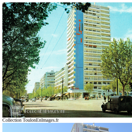
Collection ToulonEnImages.fr