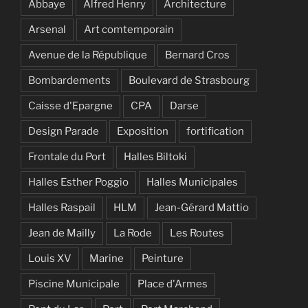
Abbaye
Alfred Henry
Architecture
Arsenal
Art comtemporain
Avenue de la République
Bernard Cros
Bombardements
Boulevard de Strasbourg
Caisse d'Epargne
CPA
Darse
Design Parade
Exposition
fortification
Frontale du Port
Halles Biltoki
Halles Esther Poggio
Halles Municipales
Halles Raspail
HLM
Jean-Gérard Mattio
Jean de Mailly
La Rode
Les Routes
Louis XV
Marine
Peinture
Piscine Municipale
Place d'Armes