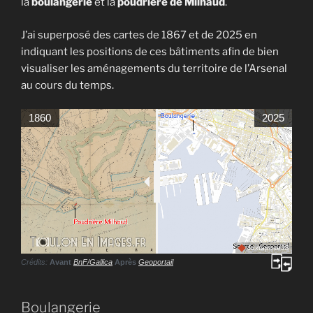
la
boulangerie
et la
poudrière de Milhaud
.
J’ai superposé des cartes de 1867 et de 2025 en
indiquant les positions de ces bâtiments afin de bien
visualiser les aménagements du territoire de l’Arsenal
au cours du temps.
1860
2025
JuxtaposeJS
Crédits:
Avant
BnF/Gallica
Après
Geoportail
Boulangerie