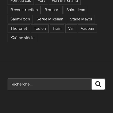
Pont du Las
Port
Port Marchand
Reconstruction
Rempart
Saint-Jean
Saint-Roch
Serge Mikélian
Stade Mayol
Thoronet
Toulon
Train
Var
Vauban
XXème siècle
Recherche
Recher
pour
: