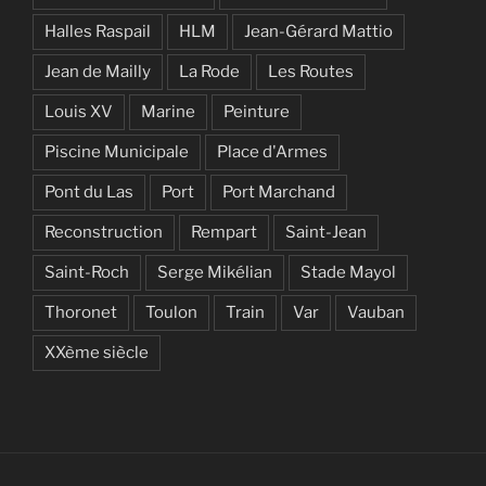
Halles Raspail
HLM
Jean-Gérard Mattio
Jean de Mailly
La Rode
Les Routes
Louis XV
Marine
Peinture
Piscine Municipale
Place d'Armes
Pont du Las
Port
Port Marchand
Reconstruction
Rempart
Saint-Jean
Saint-Roch
Serge Mikélian
Stade Mayol
Thoronet
Toulon
Train
Var
Vauban
XXème siècle