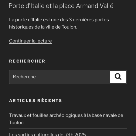
LE
fortifié
Porte d’Italie et la place Armand Vallé
de
l’aire
La porte d’Italie est une des 3 dernières portes
toulonnaise
historiques de la ville de Toulon.
[vidéo] »
de
Continuer la lecture
« Porte
d’Italie
RECHERCHER
et
la
Recherche
Recher
place
pour
Armand
:
Vallé »
ARTICLES RÉCENTS
Travaux et fouilles archéologiques à la base navale de
Toulon
Les sorties culturelles de l’été 2025