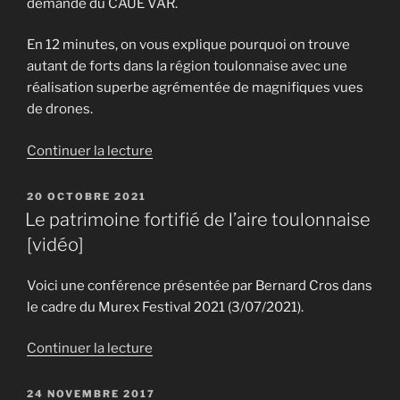
demande du CAUE VAR.
En 12 minutes, on vous explique pourquoi on trouve
autant de forts dans la région toulonnaise avec une
réalisation superbe agrémentée de magnifiques vues
de drones.
de
Continuer la lecture
« Les
fortifications
PUBLIÉ
20 OCTOBRE 2021
LE
de
Le patrimoine fortifié de l’aire toulonnaise
la
[vidéo]
Rade
de
Voici une conférence présentée par Bernard Cros dans
Toulon
le cadre du Murex Festival 2021 (3/07/2021).
»
de
Continuer la lecture
« Le
patrimoine
PUBLIÉ
24 NOVEMBRE 2017