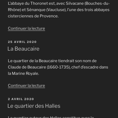
L’abbaye du Thoronet est, avec Silvacane (Bouches-du-
Rhône) et Sénanque (Vaucluse), l’une des trois abbayes
cisterciennes de Provence.
de
Continuer la lecture
« Escapade
à
PUBLIÉ
25 AVRIL 2020
LE
l’abbaye
La Beaucaire
du
Thoronet »
Le quartier de la Beaucaire tiendrait son nom de
Claude de Beaucaire (1660-1735), chef d’escadre dans
la Marine Royale.
de
Continuer la lecture
« La
Beaucaire »
PUBLIÉ
2 AVRIL 2020
LE
Le quartier des Halles
Le quartier autour des Halles constitue avec la