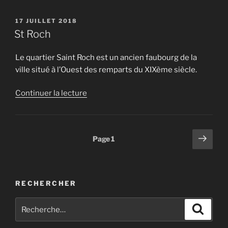
« Lagoubran »
PUBLIÉ
17 JUILLET 2018
LE
St Roch
Le quartier Saint Roch est un ancien faubourg de la
ville situé à l’Ouest des remparts du XIXème siècle.
de
Continuer la lecture
« St
Roch »
Pagination
Page
Page
1
suiv
des
publications
RECHERCHER
Recherche
Recher
pour
: