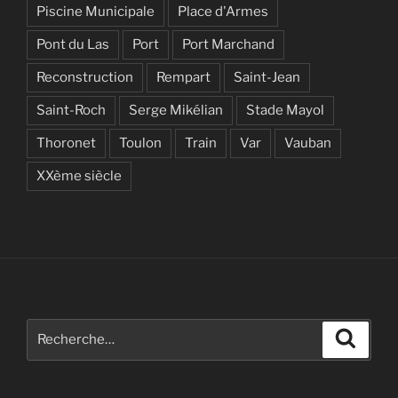
Piscine Municipale
Place d'Armes
Pont du Las
Port
Port Marchand
Reconstruction
Rempart
Saint-Jean
Saint-Roch
Serge Mikélian
Stade Mayol
Thoronet
Toulon
Train
Var
Vauban
XXème siècle
Recherche
Recher
pour
: