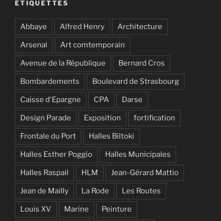
ÉTIQUETTES
Abbaye
Alfred Henry
Architecture
Arsenal
Art comtemporain
Avenue de la République
Bernard Cros
Bombardements
Boulevard de Strasbourg
Caisse d'Epargne
CPA
Darse
Design Parade
Exposition
fortification
Frontale du Port
Halles Biltoki
Halles Esther Poggio
Halles Municipales
Halles Raspail
HLM
Jean-Gérard Mattio
Jean de Mailly
La Rode
Les Routes
Louis XV
Marine
Peinture