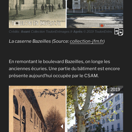
JuxtaposeJS
Crédits:
Avant
Collection ToulonEnImages.fr
Après
© 2019 ToulonEnImages.fr
La caserne Bazeilles (Source:
collection-jfm.fr
)
En remontant le boulevard Bazeilles, on longe les
anciennes écuries. Une partie du bâtiment est encore
présente aujourd’hui occupée par le CSAM.
2019