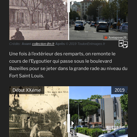
JuxtaposeJS
Crédits:
Avant
collection-jfm.fr
Après
© 2019 ToulonEnImages.fr
Une fois à l’extérieur des remparts, on remonte le
cours de l’Eygoutier qui passe sous le boulevard
Bazeilles pour se jeter dans la grande rade au niveau du
Fort Saint Louis.
Début XXème
2019