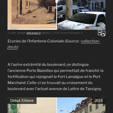
JuxtaposeJS
Crédits:
Avant
delcampe.fr
Après
© 2019 ToulonEnImages.fr
Ecuries de l’Infanterie Coloniale (Source :
collection-
jfm.fr
)
A l’autre extrémité du boulevard, on distingue
l’ancienne Porte Bazeilles qui permettait de franchir la
fortification qui rejoignait le Fort Lamalgue et le Port
Marchand. Celle-ci se trouvait au croisement du
boulevard avec l’actuel avenue de Lattre de Tassigny.
Début XXème
2019