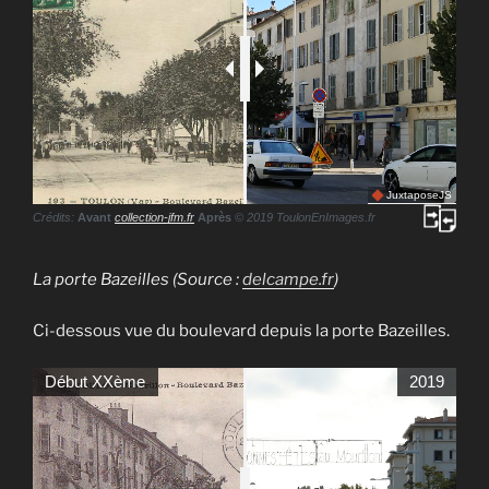
JuxtaposeJS
Crédits:
Avant
collection-jfm.fr
Après
© 2019 ToulonEnImages.fr
La porte Bazeilles (Source :
delcampe.fr
)
Ci-dessous vue du boulevard depuis la porte Bazeilles.
Début XXème
2019