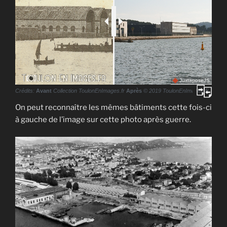
JuxtaposeJS
Crédits:
Avant
Collection ToulonEnImages.fr
Après
© 2019 ToulonEnImages.fr
On peut reconnaître les mêmes bâtiments cette fois-ci
à gauche de l’image sur cette photo après guerre.