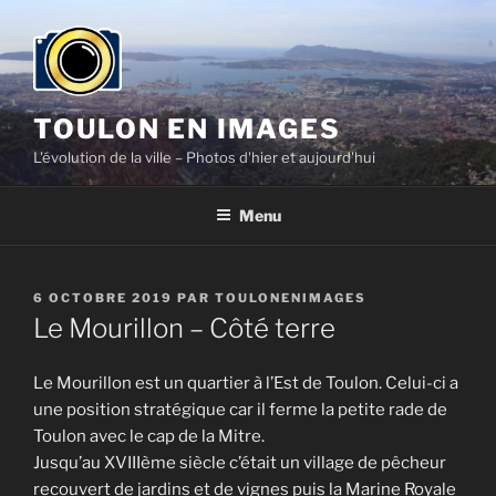
Aller
au
contenu
principal
TOULON EN IMAGES
L'évolution de la ville – Photos d'hier et aujourd'hui
Menu
PUBLIÉ
6 OCTOBRE 2019
PAR
TOULONENIMAGES
LE
Le Mourillon – Côté terre
Le Mourillon est un quartier à l’Est de Toulon. Celui-ci a
une position stratégique car il ferme la petite rade de
Toulon avec le cap de la Mitre.
Jusqu’au XVIIIème siècle c’était un village de pêcheur
recouvert de jardins et de vignes puis la Marine Royale