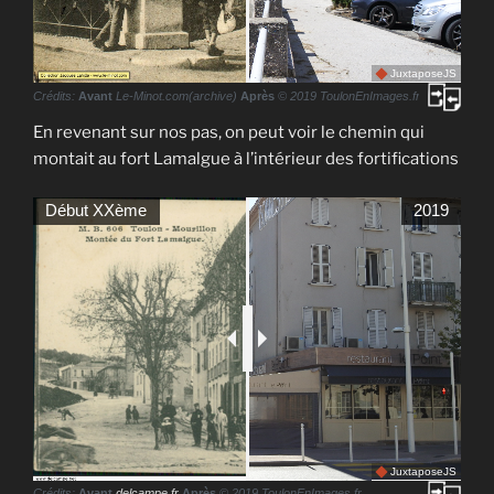
JuxtaposeJS
Crédits:
Avant
Le-Minot.com(archive)
Après
© 2019 ToulonEnImages.fr
En revenant sur nos pas, on peut voir le chemin qui
montait au fort Lamalgue à l’intérieur des fortifications
Début XXème
2019
JuxtaposeJS
Crédits:
Avant
delcampe.fr
Après
© 2019 ToulonEnImages.fr