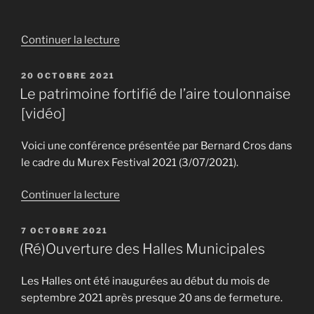
de
l’été
2023 »
de
Continuer la lecture
« Les
sorties
PUBLIÉ
20 OCTOBRE 2021
LE
culturelles
Le patrimoine fortifié de l’aire toulonnaise
de
[vidéo]
l’été
2022 »
Voici une conférence présentée par Bernard Cros dans
le cadre du Murex Festival 2021 (3/07/2021).
de
Continuer la lecture
« Le
patrimoine
PUBLIÉ
7 OCTOBRE 2021
LE
fortifié
(Ré)Ouverture des Halles Municipales
de
l’aire
Les Halles ont été inaugurées au début du mois de
toulonnaise
septembre 2021 après presque 20 ans de fermeture.
[vidéo] »