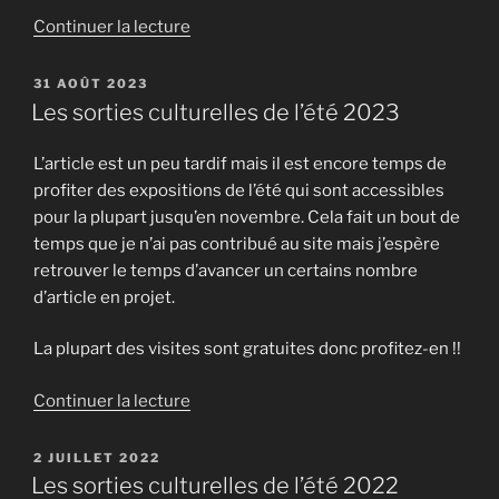
de
Continuer la lecture
« Les
fortifications
PUBLIÉ
31 AOÛT 2023
LE
de
Les sorties culturelles de l’été 2023
la
Rade
L’article est un peu tardif mais il est encore temps de
de
profiter des expositions de l’été qui sont accessibles
Toulon
pour la plupart jusqu’en novembre. Cela fait un bout de
»
temps que je n’ai pas contribué au site mais j’espère
retrouver le temps d’avancer un certains nombre
d’article en projet.
La plupart des visites sont gratuites donc profitez-en !!
de
Continuer la lecture
« Les
sorties
PUBLIÉ
2 JUILLET 2022
LE
culturelles
Les sorties culturelles de l’été 2022