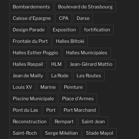
Bombardements
Boulevard de Strasbourg
Caisse d'Epargne
CPA
Darse
Design Parade
Exposition
fortification
Frontale du Port
Halles Biltoki
Halles Esther Poggio
Halles Municipales
Halles Raspail
HLM
Jean-Gérard Mattio
Jean de Mailly
La Rode
Les Routes
Louis XV
Marine
Peinture
Piscine Municipale
Place d'Armes
Pont du Las
Port
Port Marchand
Reconstruction
Rempart
Saint-Jean
Saint-Roch
Serge Mikélian
Stade Mayol