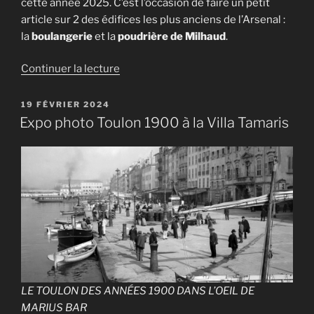
cette année 2025. C’est l’occasion de faire un petit
article sur 2 des édifices les plus anciens de l’Arsenal :
la
boulangerie
et la
poudrière de Milhaud
.
de
Continuer la lecture
« Travaux
et
PUBLIÉ
19 FÉVRIER 2024
LE
fouilles
Expo photo Toulon 1900 à la Villa Tamaris
archéologiques
à
la
base
navale
de
Toulon »
LE TOULON DES ANNÉES 1900 DANS L’OEIL DE
MARIUS BAR