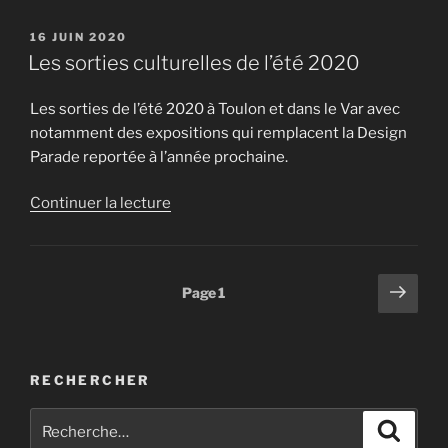
« L’architecture
de
PUBLIÉ
16 JUIN 2020
LE
1950
Les sorties culturelles de l’été 2020
à
1970
Les sorties de l’été 2020 à Toulon et dans le Var avec
(partie
notamment des expositions qui remplacent la Design
1/2) »
Parade reportée à l’année prochaine.
de
Continuer la lecture
« Les
sorties
culturelles
Pagination
Page
Page
1
de
suiv
des
l’été
publications
2020 »
RECHERCHER
Recherche
Recher
pour