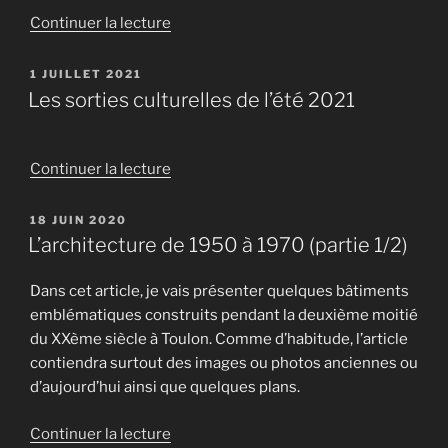
de
Continuer la lecture
« (Ré)Ouverture
des
PUBLIÉ
1 JUILLET 2021
LE
Halles
Les sorties culturelles de l’été 2021
Municipales »
de
Continuer la lecture
« Les
sorties
PUBLIÉ
18 JUIN 2020
LE
culturelles
L’architecture de 1950 à 1970 (partie 1/2)
de
l’été
Dans cet article, je vais présenter quelques bâtiments
2021 »
emblématiques construits pendant la deuxième moitié
du XXème siècle à Toulon. Comme d’habitude, l’article
contiendra surtout des images ou photos anciennes ou
d’aujourd’hui ainsi que quelques plans.
de
Continuer la lecture