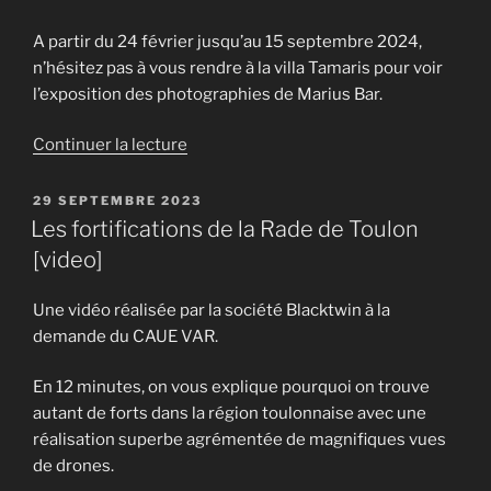
A partir du 24 février jusqu’au 15 septembre 2024,
n’hésitez pas à vous rendre à la villa Tamaris pour voir
l’exposition des photographies de Marius Bar.
de
Continuer la lecture
« Expo
photo
PUBLIÉ
29 SEPTEMBRE 2023
LE
Toulon
Les fortifications de la Rade de Toulon
1900
[video]
à
la
Une vidéo réalisée par la société Blacktwin à la
Villa
demande du CAUE VAR.
Tamaris »
En 12 minutes, on vous explique pourquoi on trouve
autant de forts dans la région toulonnaise avec une
réalisation superbe agrémentée de magnifiques vues
de drones.