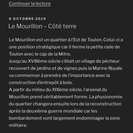
de
Continuer la lecture
« L’église
Saint-
PUBLIÉ
6 OCTOBRE 2019
LE
Louis
Le Mourillon – Côté terre
et
l’îlot
Le Mourillon est un quartier à l’Est de Toulon. Celui-ci a
Sigaud »
une position stratégique car il ferme la petite rade de
Toulon avec le cap de la Mitre.
Jusqu’au XVIIIème siècle c’était un village de pêcheur
recouvert de jardins et de vignes puis la Marine Royale
va commencer à prendre de l’importance avec la
construction d’entrepôt à bois.
A partir du milieu du XIXème siècle, l’arsenal du
Mourillon prend véritablement forme. La physionomie
du quartier changera ensuite lors de la reconstruction
après la deuxième guerre mondiale car les
bombardement vont largement endommager la zone
militaire.