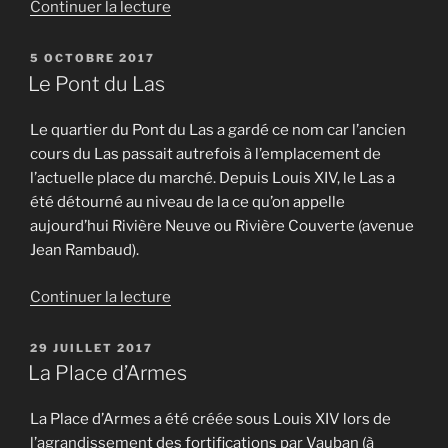
de
Continuer la lecture
« La
frontale
PUBLIÉ
5 OCTOBRE 2017
LE
du
Le Pont du Las
port »
Le quartier du Pont du Las a gardé ce nom car l’ancien
cours du Las passait autrefois à l’emplacement de
l’actuelle place du marché. Depuis Louis XIV, le Las a
été détourné au niveau de la ce qu’on appelle
aujourd’hui Rivière Neuve ou Rivière Couverte (avenue
Jean Rambaud).
de
Continuer la lecture
« Le
Pont
PUBLIÉ
29 JUILLET 2017
LE
du
La Place d’Armes
Las »
La Place d’Armes a été créée sous Louis XIV lors de
l’agrandissement des fortifications par Vauban (à