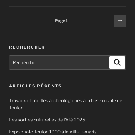
« Boulevard
de
Strasbourg »
Pagination
Page
Page
1
suiv
des
publications
RECHERCHER
Recherche
Recher
pour
:
ARTICLES RÉCENTS
Travaux et fouilles archéologiques à la base navale de
Toulon
Les sorties culturelles de l’été 2025
Expo photo Toulon 1900 à la Villa Tamaris