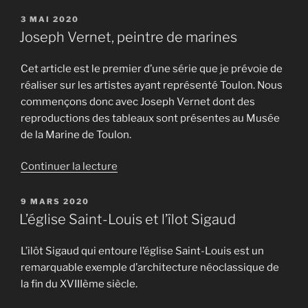
« L’architecture
de
PUBLIÉ
3 MAI 2020
LE
1950
Joseph Vernet, peintre de marines
à
1970
Cet article est le premier d’une série que je prévoie de
(partie
réaliser sur les artistes ayant représenté Toulon. Nous
1/2) »
commençons donc avec Joseph Vernet dont des
reproductions des tableaux sont présentes au Musée
de la Marine de Toulon.
de
Continuer la lecture
« Joseph
Vernet,
PUBLIÉ
9 MARS 2020
LE
peintre
L’église Saint-Louis et l’îlot Sigaud
de
marines »
L’ilôt Sigaud qui entoure l’église Saint-Louis est un
remarquable exemple d’architecture néoclassique de
la fin du XVIIIème siècle.