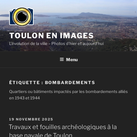
Aller
au
contenu
principal
TOULON EN IMAGES
L'évolution de la ville – Photos d'hier et aujourd'hui
Menu
ÉTIQUETTE :
BOMBARDEMENTS
Quartiers ou bâtiments impactés par les bombardements alliés
en 1943 et 1944
PUBLIÉ
19 NOVEMBRE 2025
LE
Travaux et fouilles archéologiques à la
base navale de Toulon