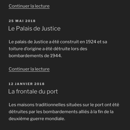
de
Continuer la lecture
« Le
Mourillon
PUBLIÉ
25 MAI 2018
LE
–
Le Palais de Justice
Côté
terre »
Le palais de Justice a été construit en 1924 et sa
toiture d’origine a été détruite lors des
bombardements de 1944.
de
Continuer la lecture
« Le
Palais
PUBLIÉ
12 JANVIER 2018
LE
de
La frontale du port
Justice »
Les maisons traditionnelles situées sur le port ont été
détruites par les bombardements alliés à la fin de la
deuxième guerre mondiale.