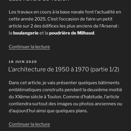
Les travaux en cours à la base navale font l’actualité en
cette année 2025. C’est l’occasion de faire un petit
article sur 2 des édifices les plus anciens de l’Arsenal :
la
boulangerie
et la
poudrière de Milhaud
.
de
Continuer la lecture
« Travaux
et
PUBLIÉ
18 JUIN 2020
LE
fouilles
L’architecture de 1950 à 1970 (partie 1/2)
archéologiques
à
Dans cet article, je vais présenter quelques bâtiments
la
emblématiques construits pendant la deuxième moitié
base
du XXème siècle à Toulon. Comme d’habitude, l’article
navale
contiendra surtout des images ou photos anciennes ou
de
d’aujourd’hui ainsi que quelques plans.
Toulon »
de
Continuer la lecture