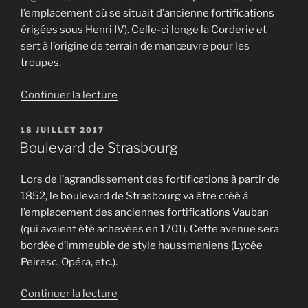
l’emplacement où se situait d’ancienne fortifications
érigées sous Henri IV). Celle-ci longe la Corderie et
sert à l’origine de terrain de manœuvre pour les
troupes.
de
Continuer la lecture
« La
Place
PUBLIÉ
18 JUILLET 2017
LE
d’Armes »
Boulevard de Strasbourg
Lors de l’agrandissement des fortifications à partir de
1852, le boulevard de Strasbourg va être créé à
l’emplacement des anciennes fortifications Vauban
(qui avaient été achevées en 1701). Cette avenue sera
bordée d’immeuble de style haussmaniens (Lycée
Peiresc, Opéra, etc.).
de
Continuer la lecture