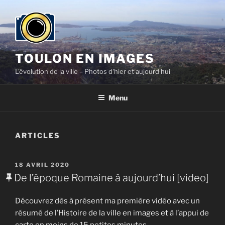
Aller
au
contenu
principal
TOULON EN IMAGES
L'évolution de la ville – Photos d'hier et aujourd'hui
Menu
ARTICLES
PUBLIÉ
18 AVRIL 2020
LE
De l’époque Romaine à aujourd’hui [video]
Découvrez dès à présent ma première vidéo avec un
résumé de l’Histoire de la ville en images et à l’appui de
carte en moins de 15 petites minutes.