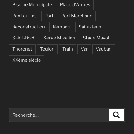
Piscine Municipale
Place d'Armes
Pont du Las
Port
Port Marchand
Reconstruction
Rempart
Saint-Jean
Saint-Roch
Serge Mikélian
Stade Mayol
Thoronet
Toulon
Train
Var
Vauban
XXème siècle
Recherche
Recher
pour
: