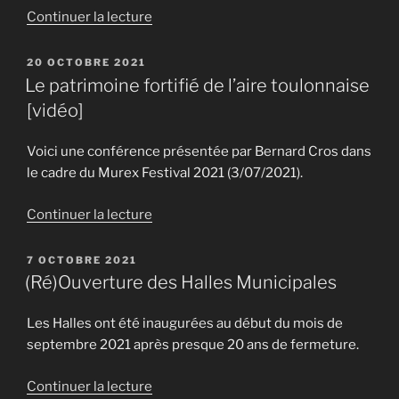
2023 »
de
Continuer la lecture
« Les
sorties
PUBLIÉ
20 OCTOBRE 2021
LE
culturelles
Le patrimoine fortifié de l’aire toulonnaise
de
[vidéo]
l’été
2022 »
Voici une conférence présentée par Bernard Cros dans
le cadre du Murex Festival 2021 (3/07/2021).
de
Continuer la lecture
« Le
patrimoine
PUBLIÉ
7 OCTOBRE 2021
LE
fortifié
(Ré)Ouverture des Halles Municipales
de
l’aire
Les Halles ont été inaugurées au début du mois de
toulonnaise
septembre 2021 après presque 20 ans de fermeture.
[vidéo] »
de
Continuer la lecture