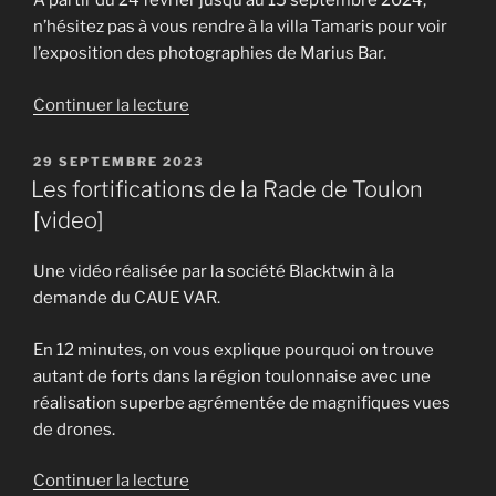
A partir du 24 février jusqu’au 15 septembre 2024,
n’hésitez pas à vous rendre à la villa Tamaris pour voir
l’exposition des photographies de Marius Bar.
de
Continuer la lecture
« Expo
photo
PUBLIÉ
29 SEPTEMBRE 2023
LE
Toulon
Les fortifications de la Rade de Toulon
1900
[video]
à
la
Une vidéo réalisée par la société Blacktwin à la
Villa
demande du CAUE VAR.
Tamaris »
En 12 minutes, on vous explique pourquoi on trouve
autant de forts dans la région toulonnaise avec une
réalisation superbe agrémentée de magnifiques vues
de drones.
de
Continuer la lecture