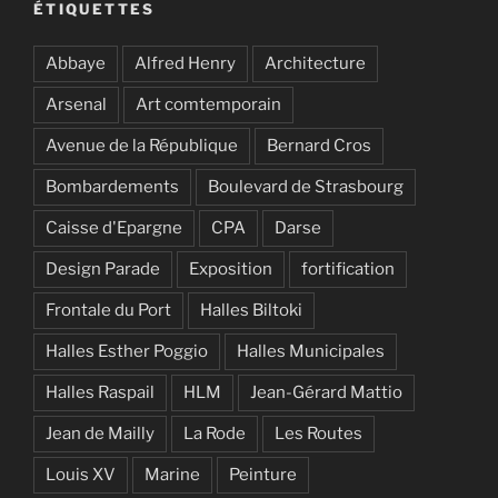
ÉTIQUETTES
Abbaye
Alfred Henry
Architecture
Arsenal
Art comtemporain
Avenue de la République
Bernard Cros
Bombardements
Boulevard de Strasbourg
Caisse d'Epargne
CPA
Darse
Design Parade
Exposition
fortification
Frontale du Port
Halles Biltoki
Halles Esther Poggio
Halles Municipales
Halles Raspail
HLM
Jean-Gérard Mattio
Jean de Mailly
La Rode
Les Routes
Louis XV
Marine
Peinture