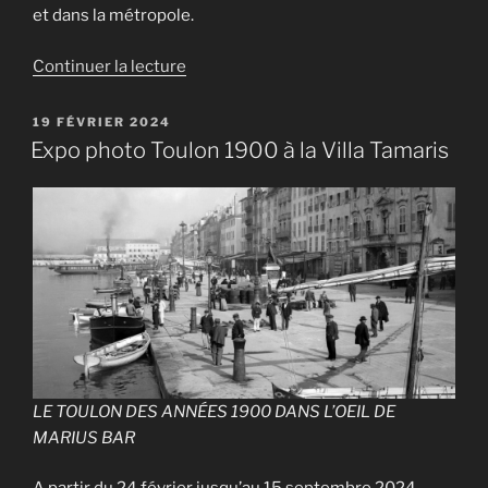
la
et dans la métropole.
base
navale
de
Continuer la lecture
de
« Les
Toulon »
sorties
PUBLIÉ
19 FÉVRIER 2024
LE
culturelles
Expo photo Toulon 1900 à la Villa Tamaris
de
l’été
2025 »
LE TOULON DES ANNÉES 1900 DANS L’OEIL DE
MARIUS BAR