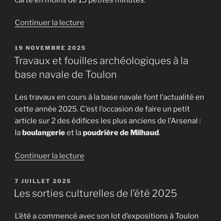
de
Continuer la lecture
« De
l’époque
PUBLIÉ
19 NOVEMBRE 2025
LE
Romaine
Travaux et fouilles archéologiques à la
à
base navale de Toulon
aujourd’hui
»
Les travaux en cours à la base navale font l’actualité en
cette année 2025. C’est l’occasion de faire un petit
article sur 2 des édifices les plus anciens de l’Arsenal :
la
boulangerie
et la
poudrière de Milhaud
.
de
Continuer la lecture
« Travaux
et
PUBLIÉ
7 JUILLET 2025
LE
fouilles
Les sorties culturelles de l’été 2025
archéologiques
à
L’été a commencé avec son lot d’expositions à Toulon