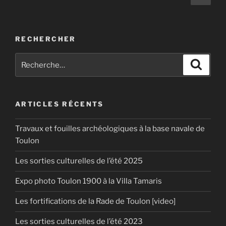
suiv
des
1970
publications
(partie
2/2) »
RECHERCHER
Recherche
Recher
pour
:
ARTICLES RÉCENTS
Travaux et fouilles archéologiques à la base navale de
Toulon
Les sorties culturelles de l’été 2025
Expo photo Toulon 1900 à la Villa Tamaris
Les fortifications de la Rade de Toulon [video]
Les sorties culturelles de l’été 2023