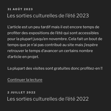
« Les
fortifications
PUBLIÉ
31 AOÛT 2023
LE
de
Les sorties culturelles de l’été 2023
la
Rade
L’article est un peu tardif mais il est encore temps de
de
profiter des expositions de l’été qui sont accessibles
Toulon
pour la plupart jusqu’en novembre. Cela fait un bout de
»
temps que je n’ai pas contribué au site mais j’espère
retrouver le temps d’avancer un certains nombre
d’article en projet.
La plupart des visites sont gratuites donc profitez-en !!
de
Continuer la lecture
« Les
sorties
PUBLIÉ
2 JUILLET 2022
LE
culturelles
Les sorties culturelles de l’été 2022
de
l’été