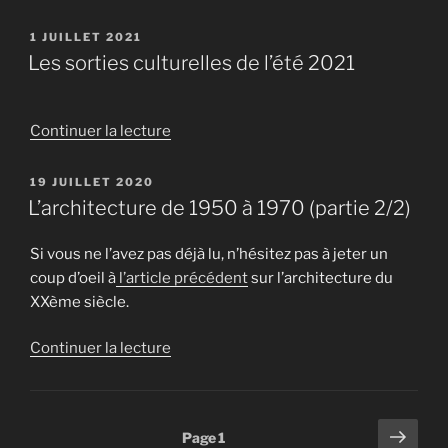
« (Ré)Ouverture
des
PUBLIÉ
1 JUILLET 2021
LE
Halles
Les sorties culturelles de l’été 2021
Municipales »
de
Continuer la lecture
« Les
sorties
PUBLIÉ
19 JUILLET 2020
LE
culturelles
L’architecture de 1950 à 1970 (partie 2/2)
de
l’été
Si vous ne l’avez pas déjà lu, n’hésitez pas à jeter un
2021 »
coup d’oeil à
l’article précédent
sur l’architecture du
XXème siècle.
de
Continuer la lecture
« L’architecture
de
1950
Pagination
Page
Page
1
à