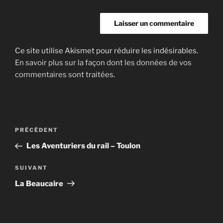
Ce site utilise Akismet pour réduire les indésirables.
En savoir plus sur la façon dont les données de vos
commentaires sont traitées
.
Navigation
Article
PRÉCÉDENT
de
précédent
Les Aventuriers du rail – Toulon
l’article
Article
SUIVANT
suivant
La Beaucaire