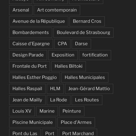
Arsenal
Art comtemporain
Avenue de la République
Bernard Cros
Bombardements
Boulevard de Strasbourg
Caisse d'Epargne
CPA
Darse
Design Parade
Exposition
fortification
Frontale du Port
Halles Biltoki
Halles Esther Poggio
Halles Municipales
Halles Raspail
HLM
Jean-Gérard Mattio
Jean de Mailly
La Rode
Les Routes
Louis XV
Marine
Peinture
Piscine Municipale
Place d'Armes
Pont du Las
Port
Port Marchand