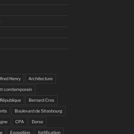
t
lfred Henry
Architecture
rt comtemporain
 République
Bernard Cros
nts
Boulevard de Strasbourg
rgne
CPA
Darse
de
Exposition
fortification