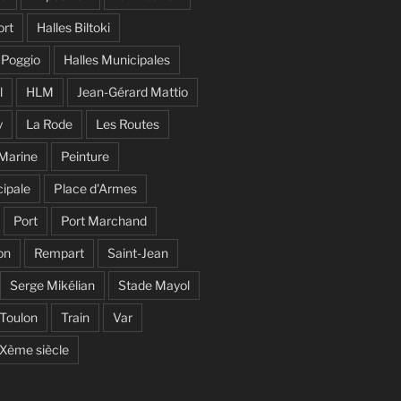
ort
Halles Biltoki
 Poggio
Halles Municipales
l
HLM
Jean-Gérard Mattio
y
La Rode
Les Routes
Marine
Peinture
cipale
Place d'Armes
Port
Port Marchand
on
Rempart
Saint-Jean
Serge Mikélian
Stade Mayol
Toulon
Train
Var
Xème siècle