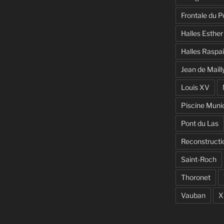
Frontale du P
Halles Esther
Halles Raspai
Jean de Maill
Louis XV
Piscine Muni
Pont du Las
Reconstructi
Saint-Roch
Thoronet
Vauban
X