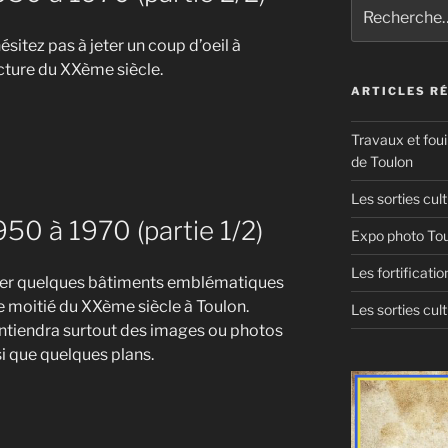
Recherche
pour
hésitez pas à jeter un coup d’oeil à
:
ecture du XXème siècle.
ARTICLES R
ture
Travaux et foui
de Toulon
Les sorties cult
950 à 1970 (partie 1/2)
Expo photo Tou
Les fortificati
enter quelques bâtiments emblématiques
 moitié du XXème siècle à Toulon.
Les sorties cult
ontiendra surtout des images ou photos
i que quelques plans.
ture