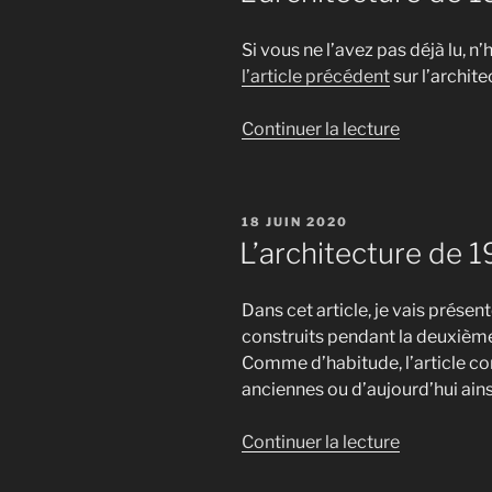
Si vous ne l’avez pas déjà lu, n’
l’article précédent
sur l’archit
de
Continuer la lecture
« L’architec
de
1950
PUBLIÉ
18 JUIN 2020
à
LE
L’architecture de 1
1970
(partie
Dans cet article, je vais prés
2/2) »
construits pendant la deuxième
Comme d’habitude, l’article c
anciennes ou d’aujourd’hui ains
de
Continuer la lecture
« L’architec