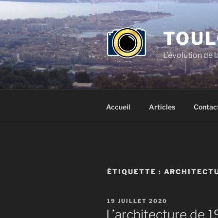
Aller
au
contenu
TOUL
principal
L'évolution de l
Accueil
Articles
Contac
ÉTIQUETTE :
ARCHITECT
PUBLIÉ
19 JUILLET 2020
LE
L’architecture de 1