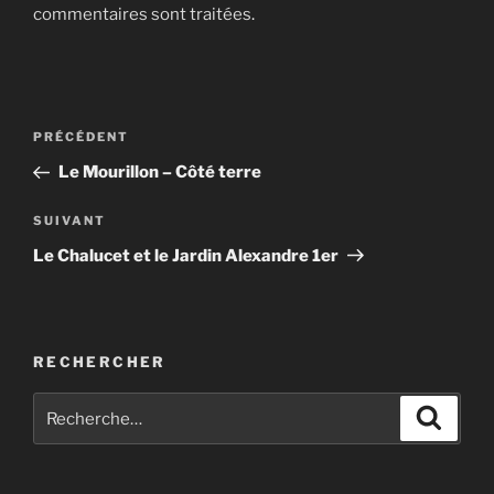
commentaires sont traitées
.
Navigation
Article
PRÉCÉDENT
de
précédent
Le Mourillon – Côté terre
l’article
Article
SUIVANT
suivant
Le Chalucet et le Jardin Alexandre 1er
RECHERCHER
Recherche
Recher
pour
: