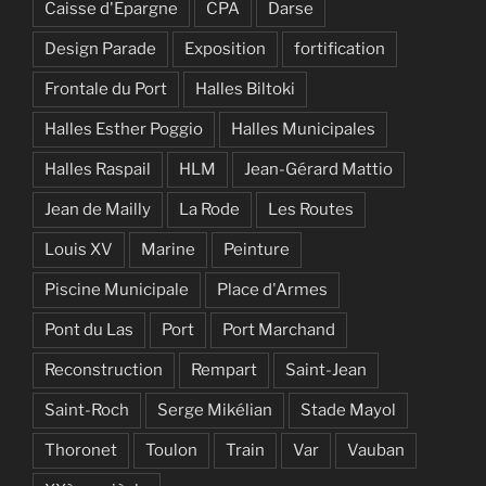
Caisse d'Epargne
CPA
Darse
Design Parade
Exposition
fortification
Frontale du Port
Halles Biltoki
Halles Esther Poggio
Halles Municipales
Halles Raspail
HLM
Jean-Gérard Mattio
Jean de Mailly
La Rode
Les Routes
Louis XV
Marine
Peinture
Piscine Municipale
Place d'Armes
Pont du Las
Port
Port Marchand
Reconstruction
Rempart
Saint-Jean
Saint-Roch
Serge Mikélian
Stade Mayol
Thoronet
Toulon
Train
Var
Vauban