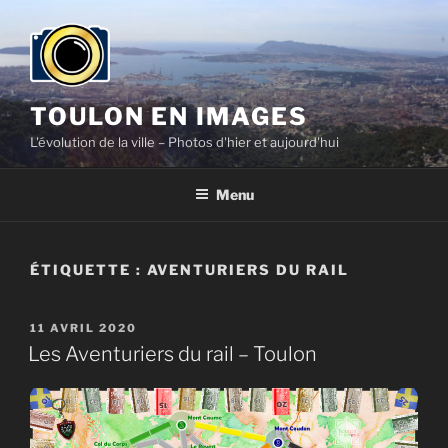
Aller
au
contenu
principal
TOULON EN IMAGES
L'évolution de la ville – Photos d'hier et aujourd'hui
Menu
ÉTIQUETTE :
AVENTURIERS DU RAIL
PUBLIÉ
11 AVRIL 2020
LE
Les Aventuriers du rail – Toulon