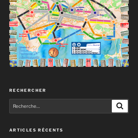
RECHERCHER
Recherche
Recher
pour
:
ARTICLES RÉCENTS