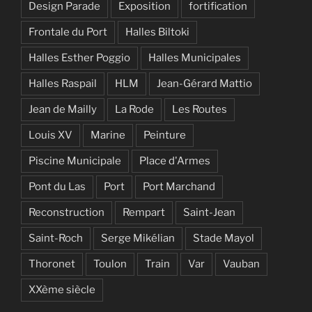
Design Parade
Exposition
fortification
Frontale du Port
Halles Biltoki
Halles Esther Poggio
Halles Municipales
Halles Raspail
HLM
Jean-Gérard Mattio
Jean de Mailly
La Rode
Les Routes
Louis XV
Marine
Peinture
Piscine Municipale
Place d'Armes
Pont du Las
Port
Port Marchand
Reconstruction
Rempart
Saint-Jean
Saint-Roch
Serge Mikélian
Stade Mayol
Thoronet
Toulon
Train
Var
Vauban
XXème siècle