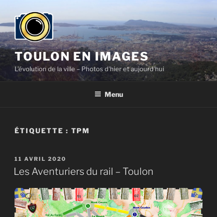
Aller
au
contenu
principal
TOULON EN IMAGES
L'évolution de la ville – Photos d'hier et aujourd'hui
Menu
ÉTIQUETTE :
TPM
PUBLIÉ
11 AVRIL 2020
LE
Les Aventuriers du rail – Toulon