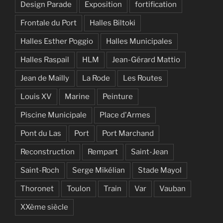
Design Parade
Exposition
fortification
Frontale du Port
Halles Biltoki
Halles Esther Poggio
Halles Municipales
Halles Raspail
HLM
Jean-Gérard Mattio
Jean de Mailly
La Rode
Les Routes
Louis XV
Marine
Peinture
Piscine Municipale
Place d'Armes
Pont du Las
Port
Port Marchand
Reconstruction
Rempart
Saint-Jean
Saint-Roch
Serge Mikélian
Stade Mayol
Thoronet
Toulon
Train
Var
Vauban
XXème siècle