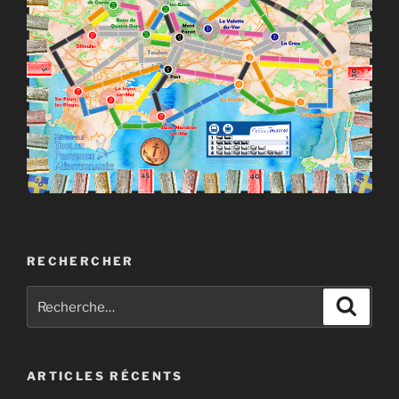
RECHERCHER
Recherche
Recher
pour
:
ARTICLES RÉCENTS