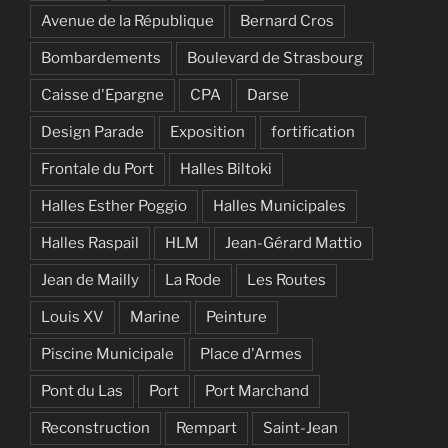
Avenue de la République
Bernard Cros
Bombardements
Boulevard de Strasbourg
Caisse d'Epargne
CPA
Darse
Design Parade
Exposition
fortification
Frontale du Port
Halles Biltoki
Halles Esther Poggio
Halles Municipales
Halles Raspail
HLM
Jean-Gérard Mattio
Jean de Mailly
La Rode
Les Routes
Louis XV
Marine
Peinture
Piscine Municipale
Place d'Armes
Pont du Las
Port
Port Marchand
Reconstruction
Rempart
Saint-Jean