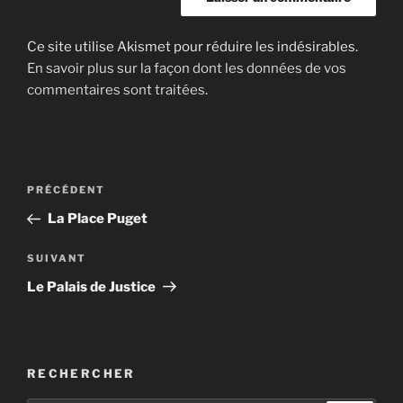
Ce site utilise Akismet pour réduire les indésirables.
En savoir plus sur la façon dont les données de vos
commentaires sont traitées
.
Navigation
Article
PRÉCÉDENT
de
précédent
La Place Puget
l’article
Article
SUIVANT
suivant
Le Palais de Justice
RECHERCHER