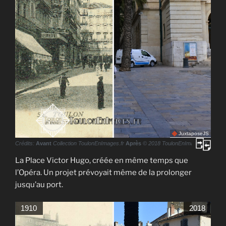
JuxtaposeJS
Crédits:
Avant
Collection ToulonEnImages.fr
Après
© 2018 ToulonEnImages.fr
La Place Victor Hugo, créée en même temps que
l’Opéra. Un projet prévoyait même de la prolonger
jusqu’au port.
1910
2018