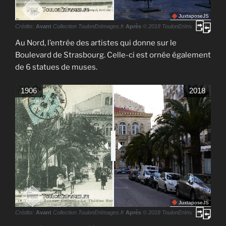
JuxtaposeJS
Crédits:
Avant
Collection ToulonEnImages.fr
Après
© 2018 ToulonEnImages.fr
Au Nord, l’entrée des artistes qui donne sur le
Boulevard de Strasbourg. Celle-ci est ornée également
de 6 statues de muses.
1906
2018
JuxtaposeJS
Crédits:
Avant
Collection ToulonEnImages.fr
Après
© 2018 ToulonEnImages.fr